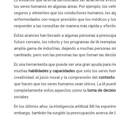
Es evidente que la IA ha demostrado ser altamente efecti
los seres humanos en algunas áreas. Por ejemplo, los v
seguros y eficientes que los conductores humanos, los al
enfermedades con mayor precisión que los médicos y lo
responder a las consultas de manera más rápida y efectiv
Estos avances han llevado a algunas personas a preocup
futuro cercano, los robots y los programas de IA reempla
amplia gama de industrias, dejando a muchas personas s
cambiado, pero son las personas las que toman las decisio
Es una herramienta que puede ser una gran ayuda para m
muchas
habilidades y capacidades
que solo los seres hum
creatividad, el juicio moral y la comprensión del
contexto 
que hacen que los seres humanos sean únicos. La IA pued
completamente estos aspectos como la
toma de decisi
sociales.
En los últimos años, la inteligencia artificial (IA) ha expe
embargo, también ha surgido la preocupación acerca de l