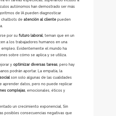
va en tareas específicas, superando incluso a
ehículos autónomos han demostrado ser más
goritmos de IA pueden diagnosticar
s chatbots de
atención al cliente
pueden
a.
arse por su
futuro laboral
, teman que en un
cen a los trabajadores humanos en una
in empleo. Evidentemente el mundo ha
nes sobre cómo se aplica y se utiliza.
ejorar y
optimizar diversas tareas
, pero hay
anos podrán aportar. La empatía, la
social
son solo algunas de las cualidades
e aprender datos, pero no puede replicar
ones complejas
, emocionales, éticos y
rimentado un crecimiento exponencial, Sin
as posibles consecuencias negativas que