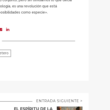
 conjunto, pero sin olvidarnos lo que decía
nología, es una revolución que está
posibilidades como especie».
retero
ENTRADA SIGUIENTE >
EL ESPÍRITU DE LA